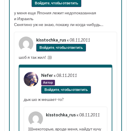
Войдите, чтобы ответить
у меня еще Япония лежит недопоказанная
и Израиль
Скнятино уж не знаю, покажу ли когда-нибудь…
kisstochka_rus
к
08.11.2011
Войдите, чтобы ответить
шоб я так жил! :)))
Nefer
к
08.11.2011
Автор
Войдите, чтобы ответить
дык шо ж мешает-то?
kisstochka_rus
к
08.11.2011
))))некоторые, вроде меня, найдут кучу