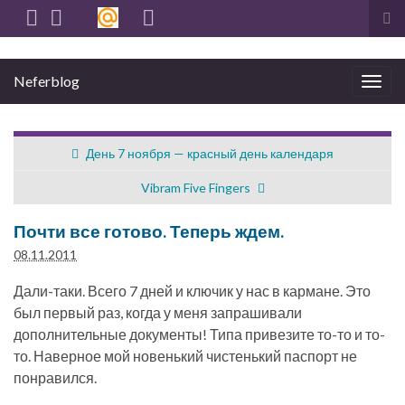
Вкл
вы
фо
Neferblog
пои
Вкл/
выкл
нави
День 7 ноября — красный день календаря
Vibram Five Fingers
Почти все готово. Теперь ждем.
08.11.2011
Дали-таки. Всего 7 дней и ключик у нас в кармане. Это
был первый раз, когда у меня запрашивали
дополнительные документы! Типа привезите то-то и то-
то. Наверное мой новенький чистенький паспорт не
понравился.