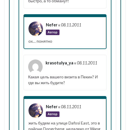
быстро, а то обманут!
Nefer
к
08.11.2011
Автор
ох… понятно
krasotulya_ya
к
08.11.2011
Какая цель вашего визита в Пекин? И
где вы жить будите?
Nefer
к
08.11.2011
Автор
жить будем на улице Dafosi East, это в
районе Dongcheng, недалеко от Wang