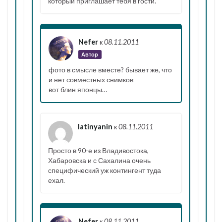
который приглашает тебя в гости.
Nefer
к
08.11.2011
Автор
фото в смысле вместе? бывает же, что
и нет совместных снимков
вот блин японцы…
latinyanin
к
08.11.2011
Просто в 90-е из Владивостока,
Хабаровска и с Сахалина очень
специфический уж контингент туда
ехал.
Nefer
к
08.11.2011