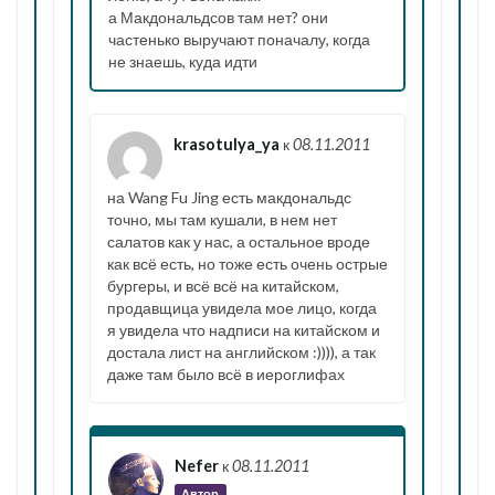
а Макдональдсов там нет? они
частенько выручают поначалу, когда
не знаешь, куда идти
krasotulya_ya
к
08.11.2011
на Wang Fu Jing есть макдональдс
точно, мы там кушали, в нем нет
салатов как у нас, а остальное вроде
как всё есть, но тоже есть очень острые
бургеры, и всё всё на китайском,
продавщица увидела мое лицо, когда
я увидела что надписи на китайском и
достала лист на английском :)))), а так
даже там было всё в иероглифах
Nefer
к
08.11.2011
Автор