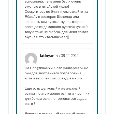
вспомнила, пельмени были очень
вкусные в китайской кухне!
Соскучитесь по блинчикам езжайте на
ЯбаоЛу в ресторан Шоколад или
элефант, там русская кухня, скорее
всего даже домашняя русская кухня.(я
такую тоже не люблю, для меня самая
вкусная это итальянская :))
latinyanin
к
08.11.2011
На Dongzhimen и Xidan универмаги, но
они для внутреннего потребления
хотя и европейских брэндов много.
Еще есть шелковый и жемчужный
рынки, но это именно рынки и и ценник
для белых если не торговаться задран
раз в 5.
Дорогой и шикарный торговый центр