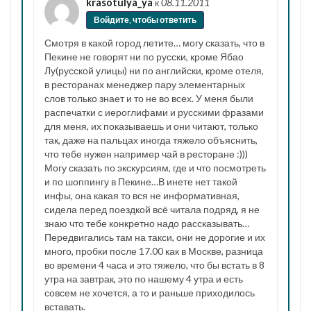
krasotulya_ya
к
08.11.2011
Войдите, чтобы ответить
Смотря в какой город летите… могу сказать, что в
Пекине не говорят ни по русски, кроме Ябао
Лу(русской улицы) ни по английски, кроме отеля,
в ресторанах менеджер пару элементарных
слов только знает и то не во всех. У меня были
распечатки с иероглифами и русскими фразами
для меня, их показываешь и они читают, только
так, даже на пальцах иногда тяжело объяснить,
что тебе нужен например чай в ресторане :)))
Могу сказать по экскурсиям, где и что посмотреть
и по шоппингу в Пекине…В инете нет такой
инфы, она какая то вся не информативная,
сидела перед поездкой всё читала подряд, я не
знаю что тебе конкретно надо рассказывать…
Передвигались там на такси, они не дорогие и их
много, пробки после 17.00 как в Москве, разница
во времени 4 часа и это тяжело, что бы встать в 8
утра на завтрак, это по нашему 4 утра и есть
совсем не хочется, а то и раньше приходилось
вставать.