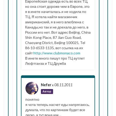
Европейская одежда есть во всех ТЦ,
но она стоит дороже чем в Европе, это
я в инете начиталась и не ходила по
ТЦ. Я хотела найти магазинчик
американский, я в него влюблена с
Канады,но так и не доехала до него, в
России его нет. Вот адрес Beijing, China
Shin Kong Place, 87 Jian Guo Road,
Chaoyang Disrict, Beijing 100025, Tel
86-10-6533-1135, вот ссылка на их
сайт
http://www.clubmonaco.com
В инете много пишут про ТЦ аутлет
Люфтганза и ТЦ Дружба
Nefer
к
08.11.2011
Автор
понятно
я чота теперь насчет еды напрягаюсь,
думала, что по картинкам будет все
легко, а тут вона как…