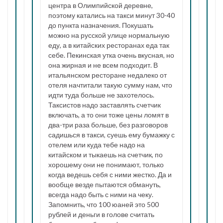
центра в Олимпийской деревне,
поэтому катались на такси минут 30-40
до пункта назначения. Покушать
можно на русской улице нормальную
еду, а в китайских ресторанах еда так
себе. Пекинская утка очень вкусная, но
она жирная и не всем подходит. В
итальянском ресторане недалеко от
отеля начтитали такую сумму нам, что
идти туда больше не захотелось.
Таксистов надо заставлять счетчик
включать, а то они тоже цены ломят в
два-три раза больше, без разговоров
садишься в такси, суешь ему бумажку с
отелем или куда тебе надо на
китайском и тыкаешь на счетчик, по
хорошему они не понимают, только
когда ведешь себя с ними жестко. Да и
вообще везде пытаются обмануть,
всегда надо быть с ними на чеку.
Запомнить, что 100 юаней это 500
рублей и деньги в голове считать