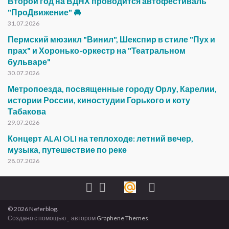
Второй год на ВДНХ проводится автофестиваль
"ПроДвижение" 🚘
31.07.2026
Пермский мюзикл "Винил", Шекспир в стиле "Пух и
прах" и Хоронько-оркестр на "Театральном
бульваре"
30.07.2026
Метропоезда, посвященные городу Орлу, Карелии,
истории России, киностудии Горького и коту
Табакова
29.07.2026
Концерт ALAI OLI на теплоходе: летний вечер,
музыка, путешествие по реке
28.07.2026
© 2026 Neferblog.
Создано с помощью
автором
Graphene Themes
.