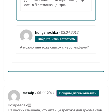
есть в Люфтганза центре.
huliganochka
к
03.04.2012
Войдите, чтобы ответить
А можно мне тоже список с иероглифами?
mrsalp
к
08.11.2011
Войдите, чтобы ответить
Поздравляю)))
От многих слышала, что китайцы требуют доп документов,