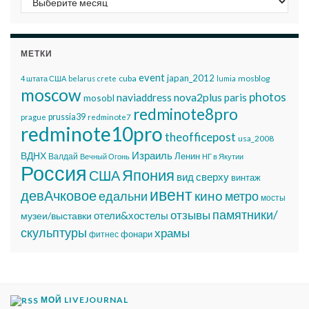
МЕТКИ
event
japan_2012
cuba
mosblog
4 штата США
belarus
crete
lumia
moscow
photos
nova2plus
naviaddress
paris
mosobl
redminote8pro
prussia39
prague
redminote7
redminote10pro
theofficepost
usa_2008
Израиль
ВДНХ
Ленин
Валдай
Вечный Огонь
НГ в Якутии
Россия
Япония
США
вид сверху
винтаж
ивент
девАчковое
едальни
кино
метро
мосты
памятники/
отзывы
отели&хостелы
музеи/выставки
скульптуры
храмы
фонари
фитнес
МОЙ LIVEJOURNAL