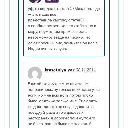
уф, от сердца отлегло 🙂 Макдональдс
— это наше все
представила картину с тетей))
я вообще остренькое-то люблю, но в
меру, неужто там прям все есть
невозможно? везде написано, что
дают пресный рис, помнится он нас в
Индии очень выручал
krasotulya_ya
к
08.11.2011
В китайской кухне мне ничего не
понравилось, ну только пекинская утка
если, но мне всю ночь потом плохо
было, опять же только мне. Рис опять
же дают далеко не везде, давали за
поездку 2 раза и то в дешевых
ресторанах, в дорогих почему то его
не было, лапша была не плохая. А