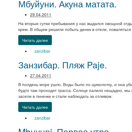
Мбуйуни. Акуна матата.
29.04.2011
На вторые сутки пребывания у нас выдался овощной отды
крем. В общем решили побыть денек в отеле, поваляться 
Читать далее
zanzibar
Занзибар. Пляж Paje.
27.04.2011
В полдень море ушло. Воды было по щиколотку, и она уб
будто там проходит трасса. Солнце палило нещадно, мы 
засели в тенечке и стали наблюдать за отливом.
Читать далее
zanzibar
Mbuyuni. Первое утро.