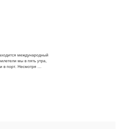
 находится международный
рилетели мы в пять утра,
и в порт. Несмотря …