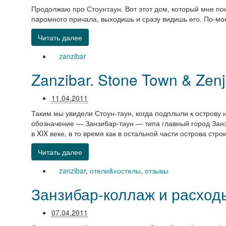
Продолжаю про Стоунтаун. Вот этот дом, который мне по
паромного причала, выходишь и сразу видишь его. По-мо
Читать далее
zanzibar
Zanzibar. Stone Town & Zenji
11.04.2011
Таким мы увидели Стоун-таун, когда подплыли к острову 
обозначение — Занзибар-таун — типа главный город Занз
в XIX веке, в то время как в остальной части острова ст
Читать далее
zanzibar
,
отели&хостелы
,
отзывы
Занзибар-коллаж и расход
07.04.2011