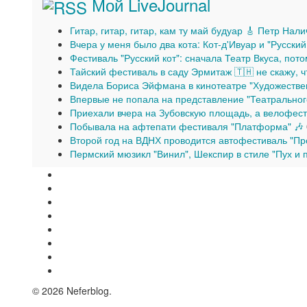
Мой LiveJournal
Гитар, гитар, гитар, кам ту май будуар 🎸 Петр Нал
Вчера у меня было два кота: Кот-д'Ивуар и "Русский
Фестиваль "Русский кот": сначала Театр Вкуса, пот
Тайский фестиваль в саду Эрмитаж 🇹🇭 не скажу, 
Видела Бориса Эйфмана в кинотеатре "Художестве
Впервые не попала на представление "Театральног
Приехали вчера на Зубовскую площадь, а велофест
Побывала на афтепати фестиваля "Платформа" 🎶
Второй год на ВДНХ проводится автофестиваль "Пр
Пермский мюзикл "Винил", Шекспир в стиле "Пух и 
© 2026 Neferblog.