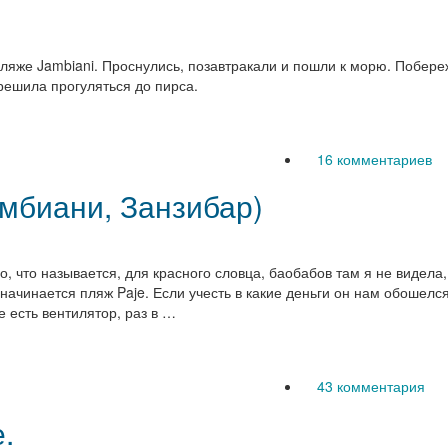
 пляже Jambiani. Проснулись, позавтракали и пошли к морю. Побе
решила прогуляться до пирса.
16 комментариев
амбиани, Занзибар)
, что называется, для красного словца, баобабов там я не видела
начинается пляж Paje. Если учесть в какие деньги он нам обошелся,
 есть вентилятор, раз в …
43 комментария
.