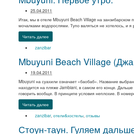
25.04.2011
Итак, мы в отеле Mbuyuni Beach Village на занзибарском
мочалками водорослями. Тупо валяться не хотелось, и я 
Читать далее
zanzibar
Mbuyuni Beach Village (Дж
19.04.2011
Mbuyuni на суахили означает «баобаб». Название выбрано
находится на пляже Jambiani, в самом его конце. Дальше 
говорить вообще. В принципе условия неплохие. В номере
Читать далее
zanzibar
,
отели&хостелы
,
отзывы
Стоун-таун. Гуляем дальше