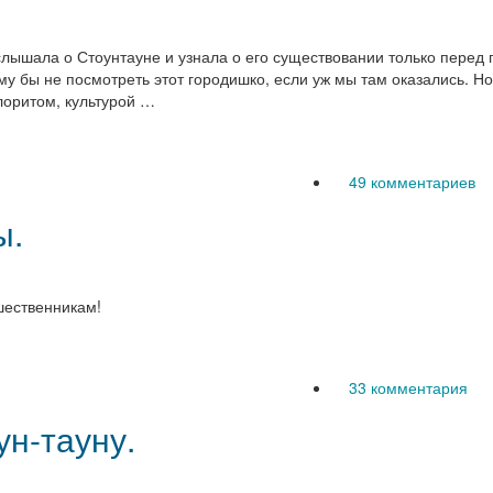
слышала о Стоунтауне и узнала о его существовании только перед 
у бы не посмотреть этот городишко, если уж мы там оказались. Н
лоритом, культурой …
49 комментариев
ы.
шественникам!
33 комментария
ун-тауну.