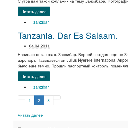
С утра вам такой коллажик на тему Занзибара. Фотографи
Читать далее
zanzibar
Tanzania. Dar Es Salaam.
04.04.2011
Начинаю показывать Занзибар. Верней сегодня еще не За
аэропорт. Называется он Julius Nyerere International Ai
было еще темно. Прошли паспортный контроль, поменяли
Читать далее
zanzibar
1
2
3
Читать далее