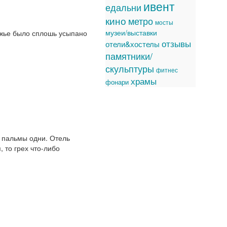
ивент
едальни
кино
метро
мосты
музеи/выставки
режье было сплошь усыпано
отзывы
отели&хостелы
памятники/
скульптуры
фитнес
храмы
фонари
, пальмы одни. Отель
 то грех что-либо