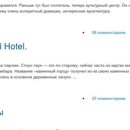
нравился. Раньше тут был госпиталь, теперь культурный центр. Он
ему очень колоритный домишко, интересная архитектура.
58 комментариев
 Hotel.
на пароме. Стоун-таун — это по-старому, сейчас часто на картах м
ибара. Название «каменный город» получил из-за своих каменных
роились в основном деревянные лачуги. …
25 комментариев
ы