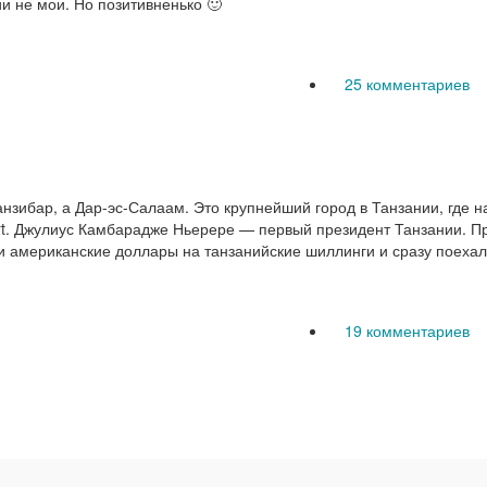
и не мои. Но позитивненько 🙂
25 комментариев
нзибар, а Дар-эс-Салаам. Это крупнейший город в Танзании, где
rport. Джулиус Камбарадже Ньерере — первый президент Танзании. П
 американские доллары на танзанийские шиллинги и сразу поехал
19 комментариев