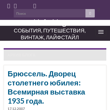
Вкл/
выкл
Neferblog
форм
поиска
СОБЫТИЯ, ПУТЕШЕСТВИЯ,
Вкл/
ВИНТАЖ, ЛАЙФСТАЙЛ
выкл
нави
АРХИВ БЛОГА
Брюссель. Дворец
столетнего юбилея:
Всемирная выставка
1935 года.
17.12.2007