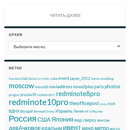
ЧИТАТЬ ДАЛЕЕ
АРХИВ
Архив
МЕТКИ
event
japan_2012
cuba
mosblog
4 штата США
belarus
crete
lumia
moscow
photos
nova2plus
naviaddress
paris
mosobl
redminote8pro
prussia39
prague
redminote7
redminote10pro
theofficepost
usa_2008
Израиль
ВДНХ
Ленин
Валдай
Вечный Огонь
НГ в Якутии
Россия
Япония
США
вид сверху
винтаж
ивент
девАчковое
едальни
кино
метро
мосты