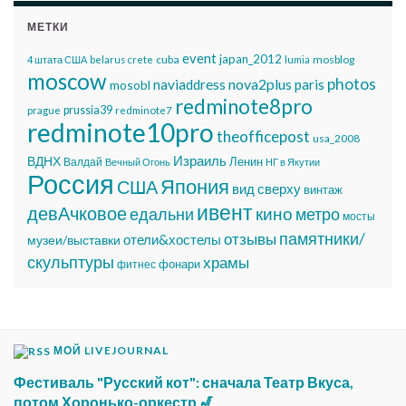
МЕТКИ
event
japan_2012
cuba
mosblog
4 штата США
belarus
crete
lumia
moscow
photos
nova2plus
naviaddress
paris
mosobl
redminote8pro
prussia39
prague
redminote7
redminote10pro
theofficepost
usa_2008
Израиль
ВДНХ
Ленин
Валдай
Вечный Огонь
НГ в Якутии
Россия
Япония
США
вид сверху
винтаж
ивент
девАчковое
едальни
кино
метро
мосты
памятники/
отзывы
отели&хостелы
музеи/выставки
скульптуры
храмы
фонари
фитнес
МОЙ LIVEJOURNAL
Фестиваль "Русский кот": сначала Театр Вкуса,
потом Хоронько-оркестр 🎷