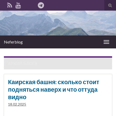
Вкл
вык
фо
пои
Neferblog
Вкл/
выкл
нави
АРХИВ БЛОГА
Каирская башня: сколько стоит
подняться наверх и что оттуда
видно
18.02.2025