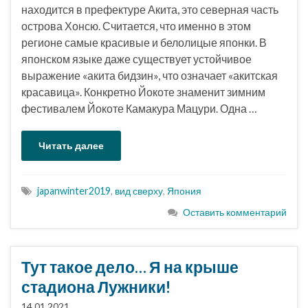
находится в префектуре Акита, это северная часть
острова Хонсю. Считается, что именно в этом
регионе самые красивые и белолицые японки. В
японском языке даже существует устойчивое
выражение «акита бидзин», что означает «акитская
красавица». Конкретно Йокоте знаменит зимним
фестивалем Йокоте Камакура Мацури. Одна …
Читать далее
japanwinter2019
,
вид сверху
,
Япония
Оставить комментарий
Тут такое дело… Я на крыше
стадиона Лужники!
14.01.2021