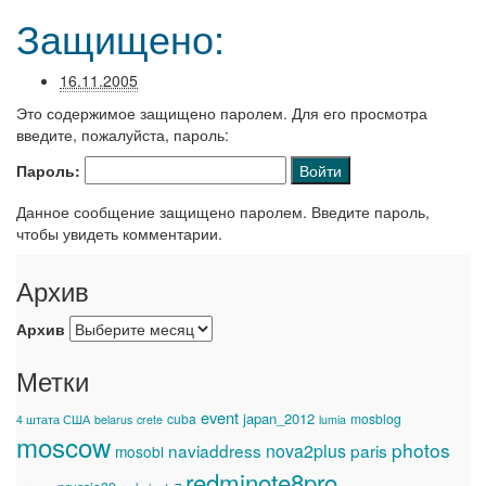
Защищено:
16.11.2005
Это содержимое защищено паролем. Для его просмотра
введите, пожалуйста, пароль:
Пароль:
Данное сообщение защищено паролем. Введите пароль,
чтобы увидеть комментарии.
Архив
Архив
Метки
event
japan_2012
cuba
mosblog
4 штата США
belarus
crete
lumia
moscow
photos
naviaddress
nova2plus
paris
mosobl
redminote8pro