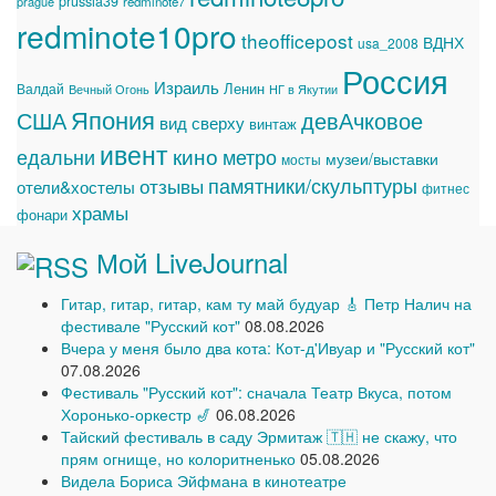
prussia39
prague
redminote7
redminote10pro
theofficepost
ВДНХ
usa_2008
Россия
Израиль
Ленин
Валдай
Вечный Огонь
НГ в Якутии
Япония
США
девАчковое
вид сверху
винтаж
ивент
едальни
кино
метро
музеи/выставки
мосты
памятники/скульптуры
отзывы
отели&хостелы
фитнес
храмы
фонари
Мой LiveJournal
Гитар, гитар, гитар, кам ту май будуар 🎸 Петр Налич на
фестивале "Русский кот"
08.08.2026
Вчера у меня было два кота: Кот-д'Ивуар и "Русский кот"
07.08.2026
Фестиваль "Русский кот": сначала Театр Вкуса, потом
Хоронько-оркестр 🎷
06.08.2026
Тайский фестиваль в саду Эрмитаж 🇹🇭 не скажу, что
прям огнище, но колоритненько
05.08.2026
Видела Бориса Эйфмана в кинотеатре