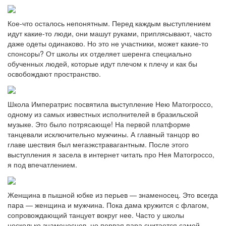
Кое-что осталось непонятным. Перед каждым выступлением
идут какие-то люди, они машут руками, приплясывают, часто
даже одеты одинаково. Но это не участники, может какие-то
спонсоры? От школы их отделяет шеренга специально
обученных людей, которые идут плечом к плечу и как бы
освобождают пространство.
Школа Императрис посвятила выступление Нею Матогроссо,
одному из самых известных исполнителей в бразильской
музыке. Это было потрясающе! На первой платформе
танцевали исключительно мужчины. А главный танцор во
главе шествия был мегаэкстравагантным. После этого
выступления я засела в интернет читать про Нея Матогроссо,
я под впечатлением.
Женщина в пышной юбке из перьев — знаменосец. Это всегда
пара — женщина и мужчина. Пока дама кружится с флагом,
сопровождающий танцует вокруг нее. Часто у школы
несколько знаменосцев, но первая пара считается самой