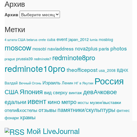
Архив
Архив
Метки
event
japan_2012
cuba
mosblog
4 штата США
belarus
crete
lumia
moscow
photos
naviaddress
nova2plus
paris
mosobl
redminote8pro
prussia39
prague
redminote7
redminote10pro
theofficepost
ВДНХ
usa_2008
Россия
Израиль
Ленин
Валдай
Вечный Огонь
НГ в Якутии
Япония
США
девАчковое
вид сверху
винтаж
ивент
едальни
кино
метро
музеи/выставки
мосты
памятники/скульптуры
отзывы
отели&хостелы
фитнес
храмы
фонари
Мой LiveJournal