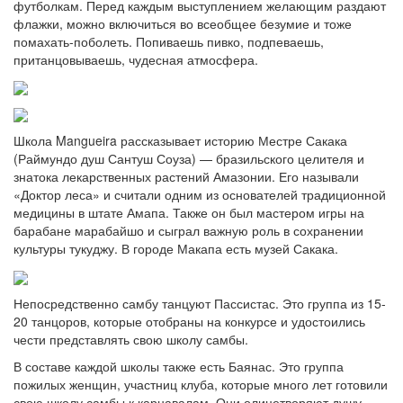
футболкам. Перед каждым выступлением желающим раздают
флажки, можно включиться во всеобщее безумие и тоже
помахать-поболеть. Попиваешь пивко, подпеваешь,
пританцовываешь, чудесная атмосфера.
Школа Mangueira рассказывает историю Местре Сакака
(Раймундо душ Сантуш Соуза) — бразильского целителя и
знатока лекарственных растений Амазонии. Его называли
«Доктор леса» и считали одним из основателей традиционной
медицины в штате Амапа. Также он был мастером игры на
барабане марабайшо и сыграл важную роль в сохранении
культуры тукуджу. В городе Макапа есть музей Сакака.
Непосредственно самбу танцуют Пассистас. Это группа из 15-
20 танцоров, которые отобраны на конкурсе и удостоились
чести представлять свою школу самбы.
В составе каждой школы также есть Баянас. Это группа
пожилых женщин, участниц клуба, которые много лет готовили
свою школу самбы к карнавалам. Они олицетворяют душу