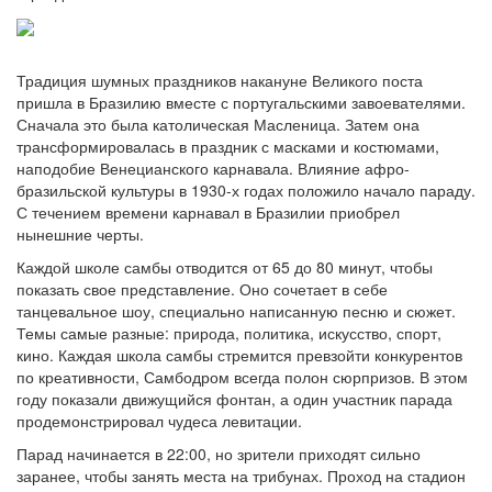
Традиция шумных праздников накануне Великого поста
пришла в Бразилию вместе с португальскими завоевателями.
Сначала это была католическая Масленица. Затем она
трансформировалась в праздник с масками и костюмами,
наподобие Венецианского карнавала. Влияние афро-
бразильской культуры в 1930-х годах положило начало параду.
С течением времени карнавал в Бразилии приобрел
нынешние черты.
Каждой школе самбы отводится от 65 до 80 минут, чтобы
показать свое представление. Оно сочетает в себе
танцевальное шоу, специально написанную песню и сюжет.
Темы самые разные: природа, политика, искусство, спорт,
кино. Каждая школа самбы стремится превзойти конкурентов
по креативности, Самбодром всегда полон сюрпризов. В этом
году показали движущийся фонтан, а один участник парада
продемонстрировал чудеса левитации.
Парад начинается в 22:00, но зрители приходят сильно
заранее, чтобы занять места на трибунах. Проход на стадион