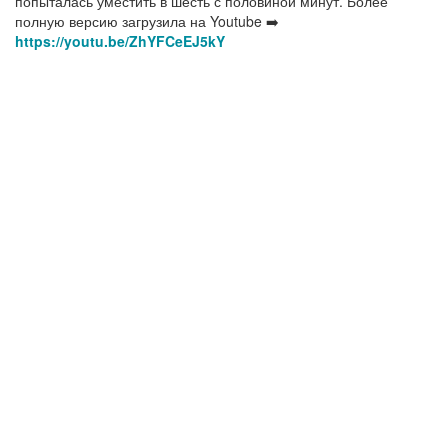
попыталась уместить в шесть с половиной минут. Более
полную версию загрузила на Youtube ➡️
https://youtu.be/ZhYFCeEJ5kY