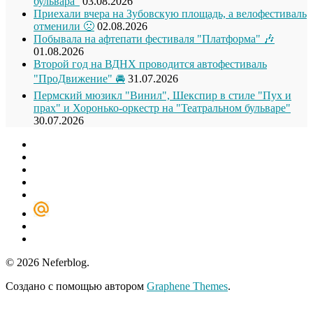
бульвара"
03.08.2026
Приехали вчера на Зубовскую площадь, а велофестиваль
отменили 🙁
02.08.2026
Побывала на афтепати фестиваля "Платформа" 🎶
01.08.2026
Второй год на ВДНХ проводится автофестиваль
"ПроДвижение" 🚘
31.07.2026
Пермский мюзикл "Винил", Шекспир в стиле "Пух и
прах" и Хоронько-оркестр на "Театральном бульваре"
30.07.2026
© 2026 Neferblog.
Создано с помощью
автором
Graphene Themes
.