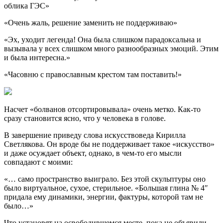
облика ГЭС»
«Очень жаль, решение заменить не поддерживаю»
«Эх, уходит легенда! Она была слишком парадоксальна и
вызывала у всех слишком много разнообразных эмоций. Этим
и была интересна.»
«Часовню с православным крестом там поставить!»
Насчет «болванов отсортировывала» очень метко. Как-то
сразу становится ясно, что у человека в голове.
В завершение приведу слова искусствоведа Кирилла
Светлякова. Он вроде бы не поддерживает такое «искусство»
и даже осуждает объект, однако, в чем-то его мысли
совпадают с моими:
«… само пространство выиграло. Без этой скульптуры оно
было виртуальное, сухое, стерильное. «Большая глина № 4″
придала ему динамики, энергии, фактуры, которой там не
было…»
Что установят на освободившемся месте, пока не объявили.