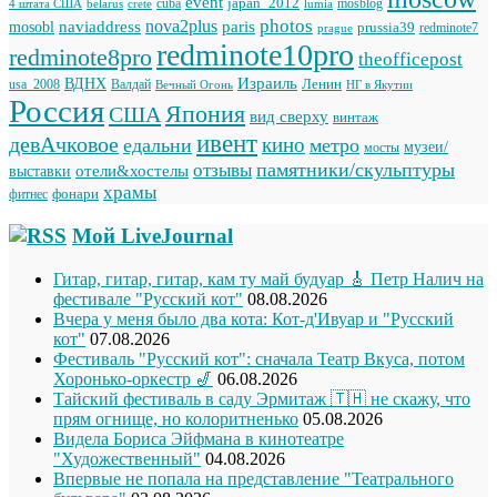
event
japan_2012
cuba
mosblog
belarus
lumia
4 штата США
crete
photos
naviaddress
nova2plus
paris
mosobl
prussia39
prague
redminote7
redminote10pro
redminote8pro
theofficepost
Израиль
ВДНХ
Ленин
usa_2008
Валдай
Вечный Огонь
НГ в Якутии
Россия
Япония
США
вид сверху
винтаж
ивент
девАчковое
кино
едальни
метро
музеи/
мосты
памятники/скульптуры
отзывы
отели&хостелы
выставки
храмы
фонари
фитнес
Мой LiveJournal
Гитар, гитар, гитар, кам ту май будуар 🎸 Петр Налич на
фестивале "Русский кот"
08.08.2026
Вчера у меня было два кота: Кот-д'Ивуар и "Русский
кот"
07.08.2026
Фестиваль "Русский кот": сначала Театр Вкуса, потом
Хоронько-оркестр 🎷
06.08.2026
Тайский фестиваль в саду Эрмитаж 🇹🇭 не скажу, что
прям огнище, но колоритненько
05.08.2026
Видела Бориса Эйфмана в кинотеатре
"Художественный"
04.08.2026
Впервые не попала на представление "Театрального