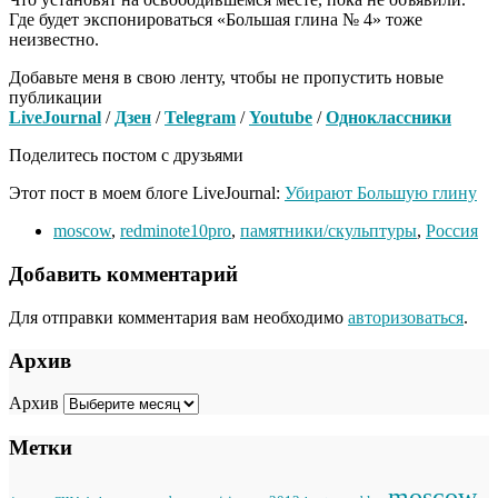
Где будет экспонироваться «Большая глина № 4» тоже
неизвестно.
Добавьте меня в свою ленту, чтобы не пропустить новые
публикации
LiveJournal
/
Дзен
/
Telegram
/
Youtube
/
Одноклассники
Поделитесь постом с друзьями
Этот пост в моем блоге LiveJournal:
Убирают Большую глину
moscow
,
redminote10pro
,
памятники/скульптуры
,
Россия
Добавить комментарий
Для отправки комментария вам необходимо
авторизоваться
.
Архив
Архив
Метки
moscow