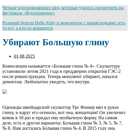
Четыре вдохновляющих шоу, которые удалось посмотреть на
фестивале «Вдохновение»
Розовый бургер Hello Kitty и мороженое с мармеладками: кто-
то ест, а кто-то морщится
Убирают Большую глину
01.08.2025
Композиция называется «Большая глина № 4». Скульптуру
установили летом 2021 года в преддверии открытия ГЭС-2
после реконструкции. Теперь монумент убирают, начался
демонтаж. Любопытно увидеть, что внутри.
Однажды швейцарский скульптор Урс Фишер мял в руках
глину, и вдруг его осенило, вот она, концепция! Он увеличил
комок в 50 раз и придал ему необычную форму. На самом
деле, есть и другие варианты: Большая глина № 3, № 5, № 7,
№ 8. Нам досталась Большая глина № 4. В 2015 году она